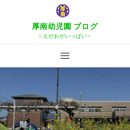
Skip
to
content
厚南幼児園 ブログ
✨えがおがいっぱい✨