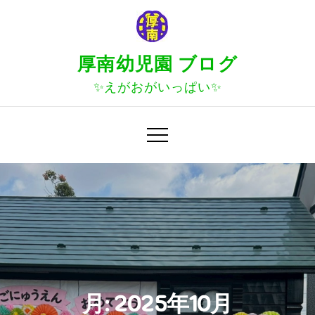
Skip
to
content
厚南幼児園 ブログ
✨えがおがいっぱい✨
月:
2025年10月