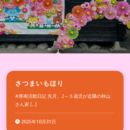
さつまいもほり
#厚南活動日記 先月、2～５歳児が近隣の秋山
さん家 […]
2025年10月31日