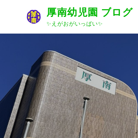
Skip
厚南幼児園 ブログ
to
content
✨えがおがいっぱい✨