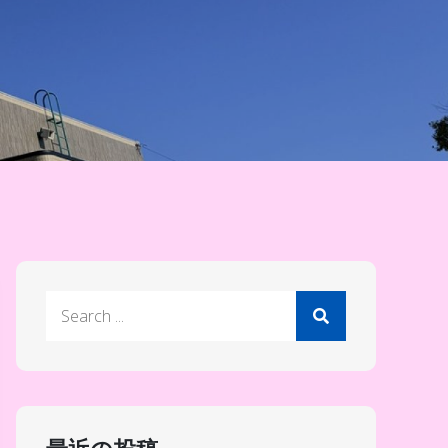
Search
for: