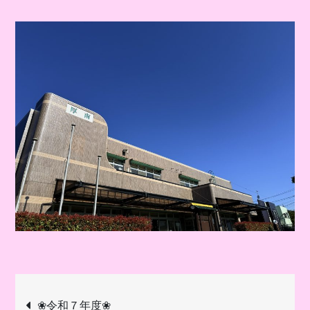
投
❀令和７年度❀