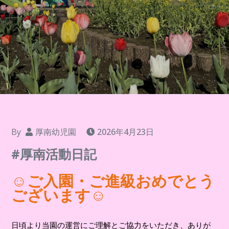
By
厚南幼児園
2026年4月23日
#厚南活動日記
☺ご入園・ご進級おめでとう
ございます
☺
日頃より当園の運営にご理解とご協力をいただき、ありが