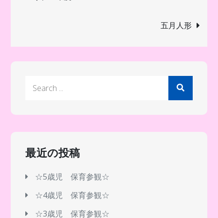
稿
五月人形
ナ
ビ
Search
ゲ
for:
ー
シ
最近の投稿
ョ
☆5歳児 保育参観☆
☆4歳児 保育参観☆
ン
☆3歳児 保育参観☆