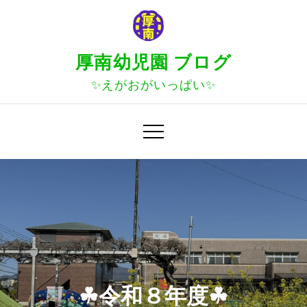
Skip
to
content
厚南幼児園 ブログ
✨えがおがいっぱい✨
☘令和８年度☘