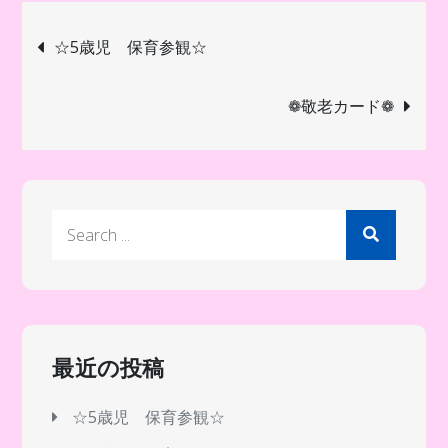
投
☆5歳児 保育参観☆
稿
❁敬老カード❁
ナ
ビ
Search
ゲ
for:
ー
シ
最近の投稿
ョ
☆5歳児 保育参観☆