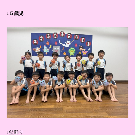
↓５歳児
↓盆踊り