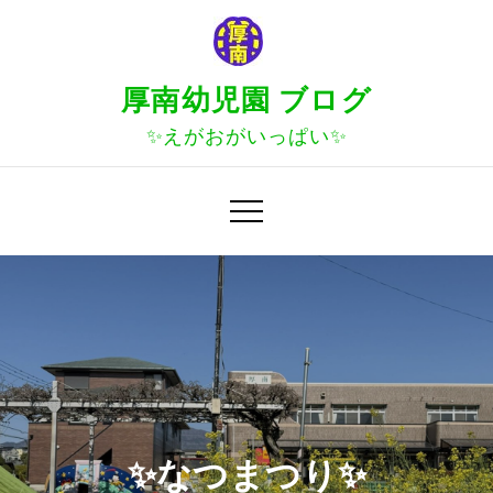
Skip
to
content
厚南幼児園 ブログ
✨えがおがいっぱい✨
✨なつまつり✨