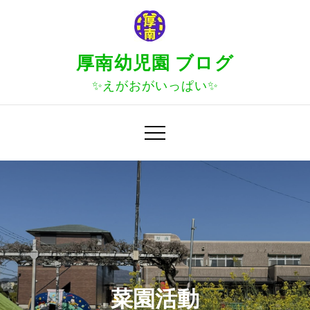
Skip
to
content
厚南幼児園 ブログ
✨えがおがいっぱい✨
菜園活動