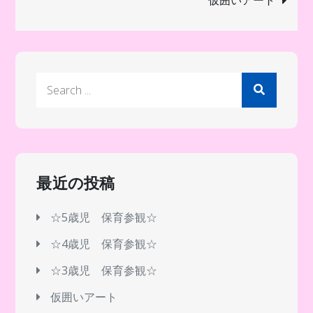
ナ
ビ
Search
ゲ
for:
ー
シ
最近の投稿
ョ
☆5歳児 保育参観☆
☆4歳児 保育参観☆
ン
☆3歳児 保育参観☆
仮囲いアート