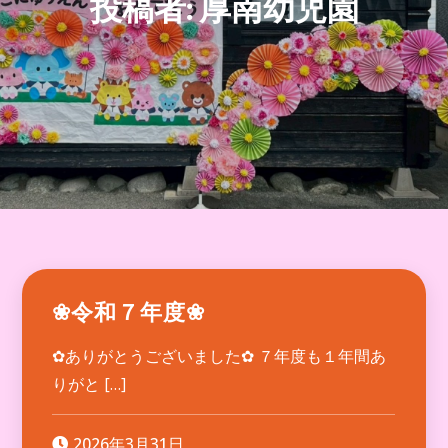
投稿者:
厚南幼児園
❀令和７年度❀
✿ありがとうございました✿ ７年度も１年間あ
りがと […]
2026年3月31日