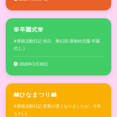
🌸卒園式🌸
#厚南活動日記 先日、第62回 厚南幼児園 卒園
式 […]
2026年3月30日
🎎ひなまつり🎎
#厚南活動日記 更新が遅くなりましたが… 今年
も3 […]