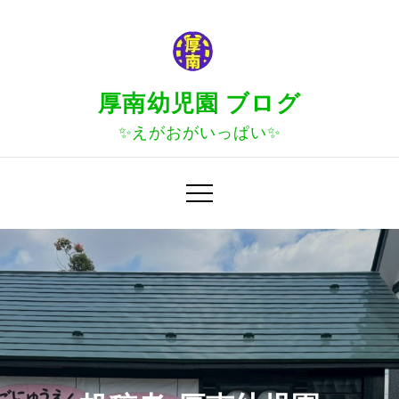
Skip
to
content
厚南幼児園 ブログ
✨えがおがいっぱい✨