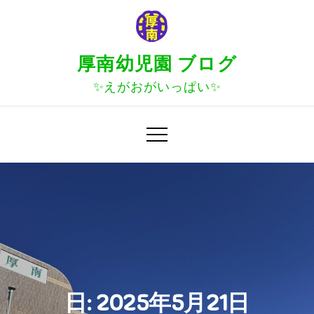
Skip
to
content
厚南幼児園 ブログ
✨えがおがいっぱい✨
日:
2025年5月21日