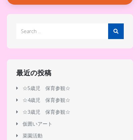
Search
for:
最近の投稿
☆5歳児 保育参観☆
☆4歳児 保育参観☆
☆3歳児 保育参観☆
仮囲いアート
菜園活動