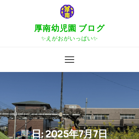
Skip
to
content
厚南幼児園 ブログ
✨えがおがいっぱい✨
日:
2025年7月7日