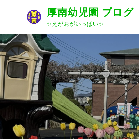
Skip
厚南幼児園 ブログ
to
content
✨えがおがいっぱい✨