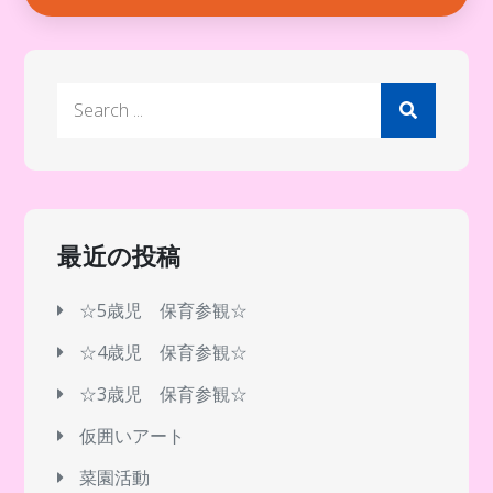
Search
for:
最近の投稿
☆5歳児 保育参観☆
☆4歳児 保育参観☆
☆3歳児 保育参観☆
仮囲いアート
菜園活動