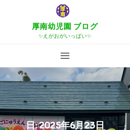
Skip
to
content
厚南幼児園 ブログ
✨えがおがいっぱい✨
日:
2025年6月23日